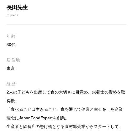
長田先生
Osada
年齢
30代
居住地
東京
経歴
2人の子どもを出産して食の大切さに目覚め、栄養士の資格を取
得後、
「食べることは生きること、食を通じて健康と幸せを」を企業
理念にJapanFoodExpertを創業。
生産者と飲食店の懸け橋となる食材卸売業からスタートして、