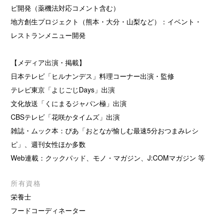
ピ開発（薬機法対応コメント含む）
地方創生プロジェクト（熊本・大分・山梨など）：イベント・
レストランメニュー開発
【メディア出演・掲載】
日本テレビ「ヒルナンデス」料理コーナー出演・監修
テレビ東京「よじごじDays」出演
文化放送「くにまるジャパン極」出演
CBSテレビ「花咲かタイムズ」出演
雑誌・ムック本：ぴあ「おとなが愉しむ最速5分おつまみレシ
ピ」、週刊女性ほか多数
Web連載：クックパッド、モノ・マガジン、J:COMマガジン 等
所有資格
栄養士
フードコーディネーター